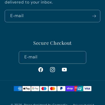
delivered to your inbox.
E‑mail
Secure Checkout
E‑mail
Facebook
Instagram
YouTube
Betaalmethoden
© 2026,
Store designed by Comredix